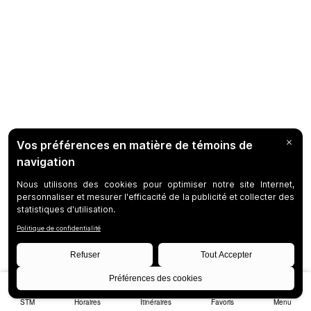
STM
Horaires
Itinéraires
Favoris
Menu