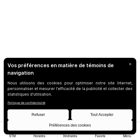
STM
Horaires
Itinéraires
Favoris
Menu