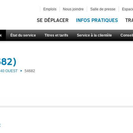
Emplois
Nous joindre
Salle de presse
Espace
SE DÉPLACER
INFOS PRATIQUES
TR
x
État du service
Titres et tarifs
Service à la clientèle
Consei
682)
40 OUEST
54682
: