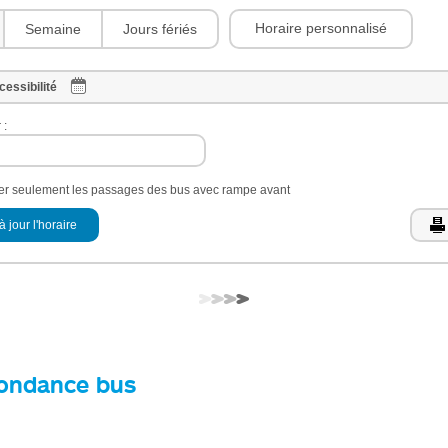
Horaire personnalisé
Semaine
Jours fériés
cessibilité
 :
her seulement les passages des bus avec rampe avant
à jour l'horaire
ondance bus