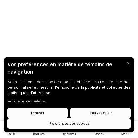
STM
Horaires
Itinéraires
Favoris
Menu