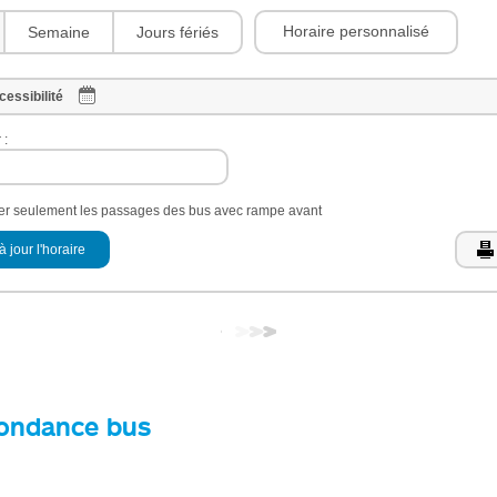
Horaire personnalisé
Semaine
Jours fériés
cessibilité
 :
her seulement les passages des bus avec rampe avant
à jour l'horaire
ondance bus