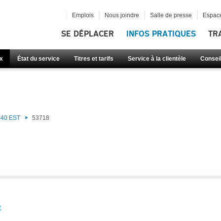
Emplois
Nous joindre
Salle de presse
Espace
SE DÉPLACER
INFOS PRATIQUES
TR
x
État du service
Titres et tarifs
Service à la clientèle
Consei
40 EST
53718
: