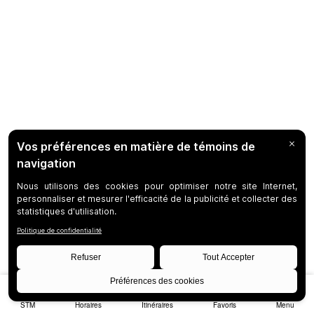
STM
Horaires
Itinéraires
Favoris
Menu