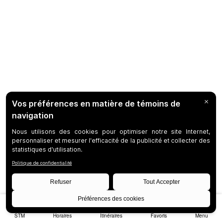
STM
Horaires
Itinéraires
Favoris
Menu