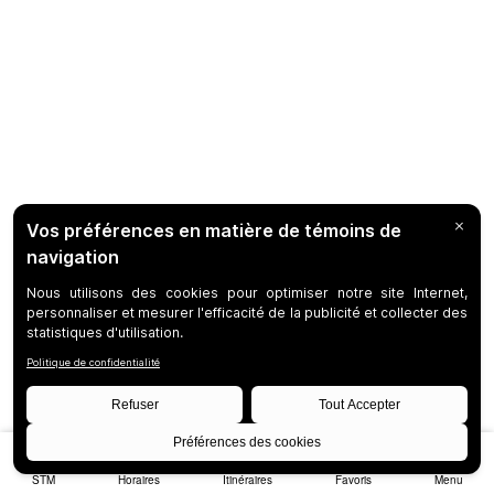
STM
Horaires
Itinéraires
Favoris
Menu