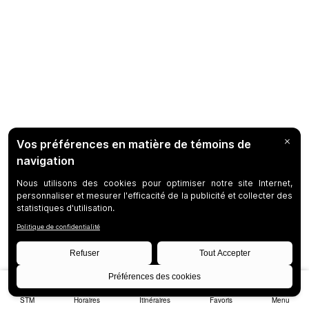
STM
Horaires
Itinéraires
Favoris
Menu