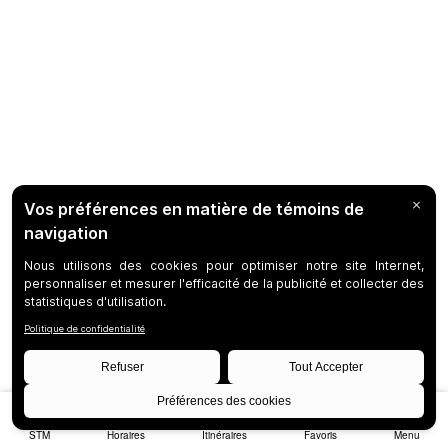
STM
Horaires
Itinéraires
Favoris
Menu