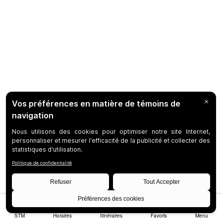
STM
Horaires
Itinéraires
Favoris
Menu