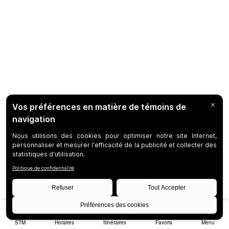
STM
Horaires
Itinéraires
Favoris
Menu