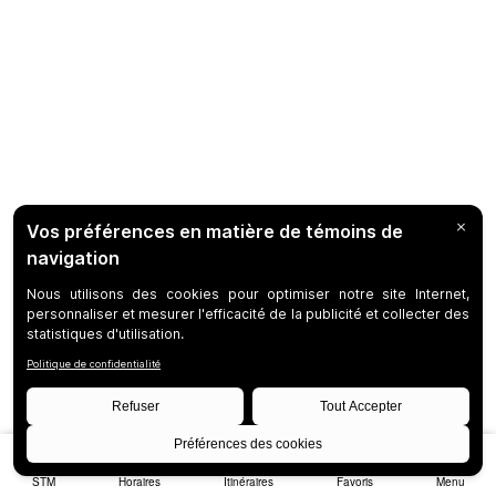
STM
Horaires
Itinéraires
Favoris
Menu