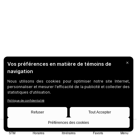
STM
Horaires
Itinéraires
Favoris
Menu