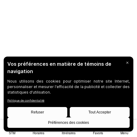
STM
Horaires
Itinéraires
Favoris
Menu