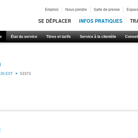
Emplois
Nous joindre
Salle de presse
Espace
SE DÉPLACER
INFOS PRATIQUES
TR
x
État du service
Titres et tarifs
Service à la clientèle
Consei
)
26 EST
53373
: