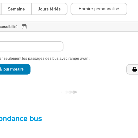
Horaire personnalisé
Semaine
Jours fériés
cessibilité
 :
her seulement les passages des bus avec rampe avant
à jour l'horaire
ondance bus