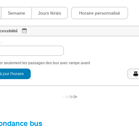
Horaire personnalisé
Semaine
Jours fériés
cessibilité
 :
her seulement les passages des bus avec rampe avant
à jour l'horaire
ondance bus