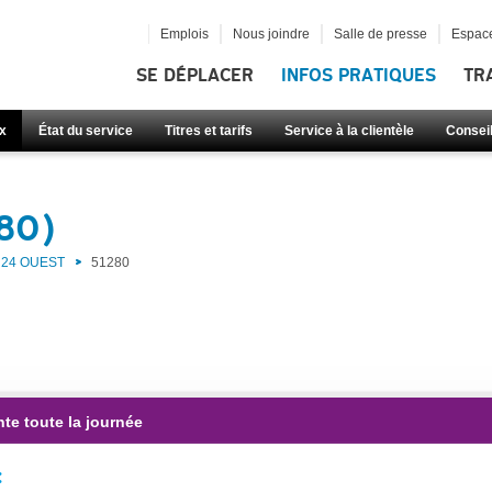
Emplois
Nous joindre
Salle de presse
Espace
SE DÉPLACER
INFOS PRATIQUES
TR
x
État du service
Titres et tarifs
Service à la clientèle
Consei
280)
24 OUEST
51280
te toute la journée
: