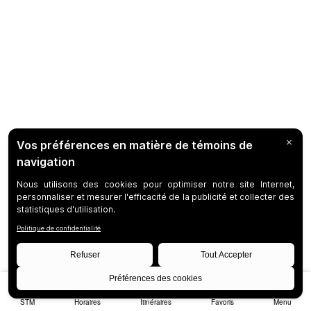
STM
Horaires
Itinéraires
Favoris
Menu