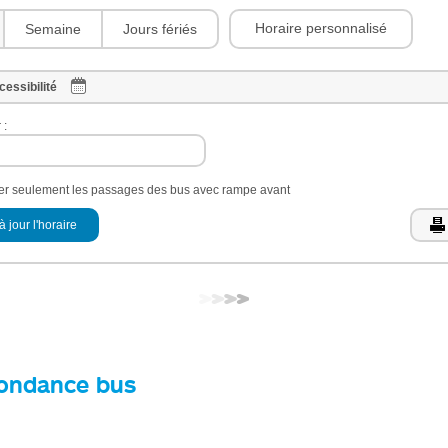
Horaire personnalisé
Semaine
Jours fériés
cessibilité
 :
her seulement les passages des bus avec rampe avant
à jour l'horaire
ondance bus