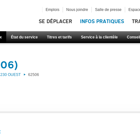
Emplois
Nous joindre
Salle de presse
Espace
SE DÉPLACER
INFOS PRATIQUES
TR
x
État du service
Titres et tarifs
Service à la clientèle
Consei
506)
230 OUEST
62506
: