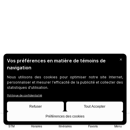
STM
Horaires
Itinéraires
Favoris
Menu