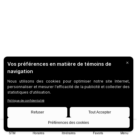
STM
Horaires
Itinéraires
Favoris
Menu