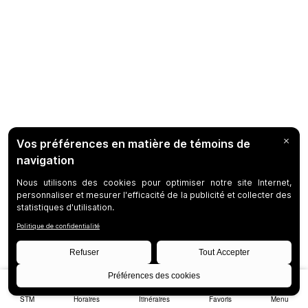
STM
Horaires
Itinéraires
Favoris
Menu