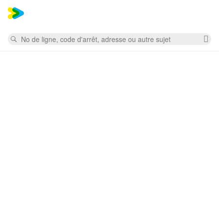
Mess
Rechercher
Su
la
re