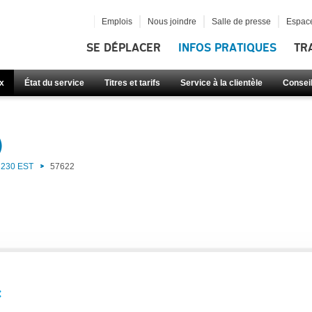
Emplois
Nous joindre
Salle de presse
Espace
SE DÉPLACER
INFOS PRATIQUES
TR
x
État du service
Titres et tarifs
Service à la clientèle
Consei
)
230 EST
57622
: