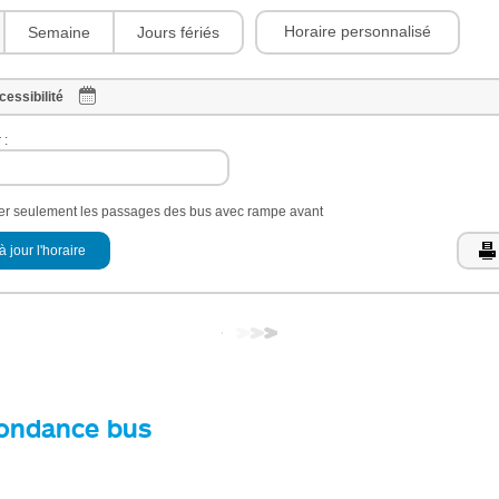
Horaire personnalisé
Semaine
Jours fériés
cessibilité
 :
her seulement les passages des bus avec rampe avant
à jour l'horaire
ondance bus