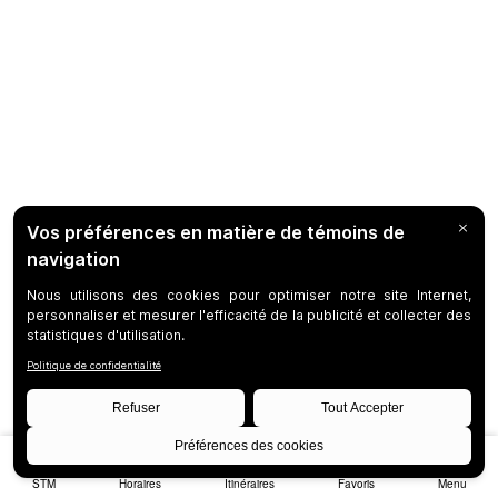
STM
Horaires
Itinéraires
Favoris
Menu