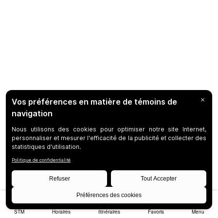
STM
Horaires
Itinéraires
Favoris
Menu