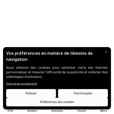
STM
Horaires
Itinéraires
Favoris
Menu