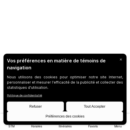
STM
Horaires
Itinéraires
Favoris
Menu