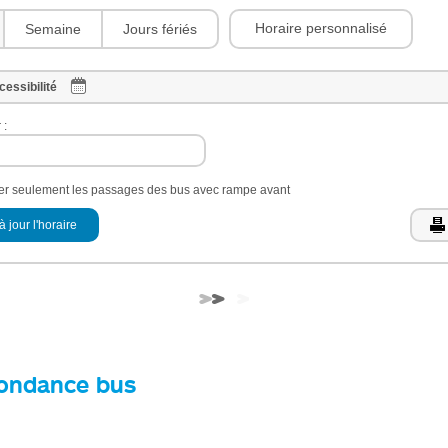
Horaire personnalisé
Semaine
Jours fériés
cessibilité
 :
her seulement les passages des bus avec rampe avant
à jour l'horaire
ondance bus