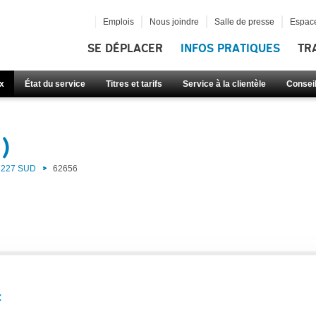
Emplois
Nous joindre
Salle de presse
Espace
SE DÉPLACER
INFOS PRATIQUES
TR
x
État du service
Titres et tarifs
Service à la clientèle
Consei
)
227 SUD
62656
: