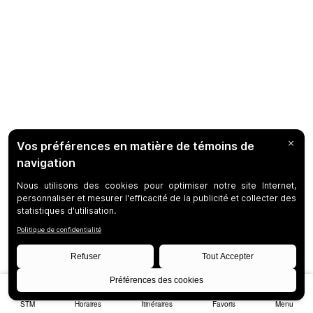
STM
Horaires
Itinéraires
Favoris
Menu