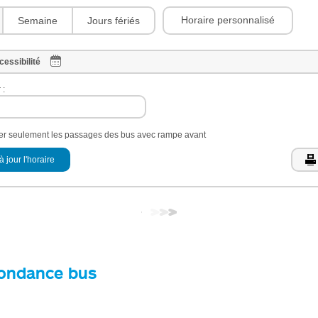
Horaire personnalisé
Semaine
Jours fériés
cessibilité
 :
her seulement les passages des bus avec rampe avant
à jour l'horaire
ondance bus