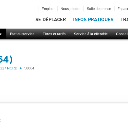
Emplois
Nous joindre
Salle de presse
Espace
SE DÉPLACER
INFOS PRATIQUES
TR
x
État du service
Titres et tarifs
Service à la clientèle
Consei
64)
227 NORD
58064
: