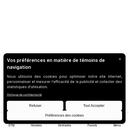
STM
Horaires
Itinéraires
Favoris
Menu