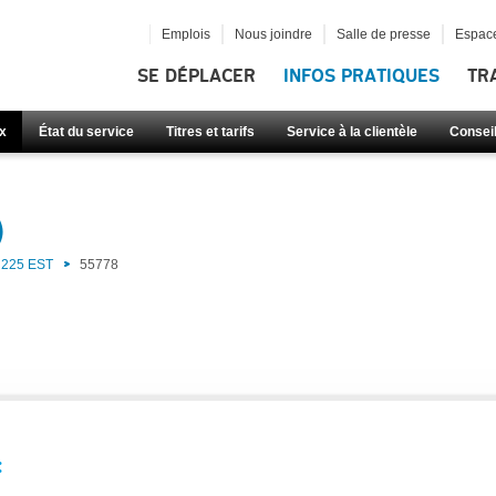
Emplois
Nous joindre
Salle de presse
Espace
SE DÉPLACER
INFOS PRATIQUES
TR
x
État du service
Titres et tarifs
Service à la clientèle
Consei
)
225 EST
55778
: