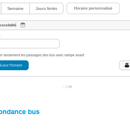
Horaire personnalisé
Semaine
Jours fériés
cessibilité
 :
her seulement les passages des bus avec rampe avant
à jour l'horaire
ondance bus