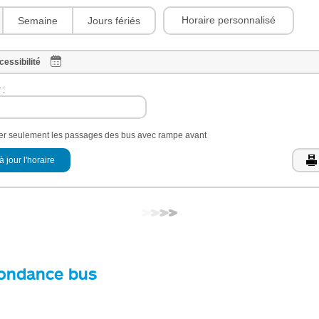
Horaire personnalisé
Semaine
Jours fériés
cessibilité
 :
her seulement les passages des bus avec rampe avant
à jour l'horaire
ondance bus