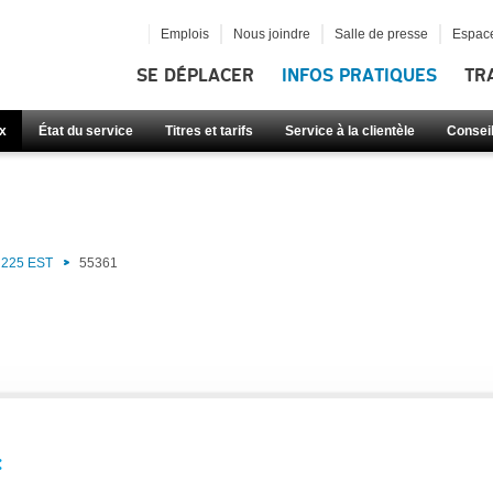
Emplois
Nous joindre
Salle de presse
Espace
SE DÉPLACER
INFOS PRATIQUES
TR
x
État du service
Titres et tarifs
Service à la clientèle
Consei
)
225 EST
55361
: