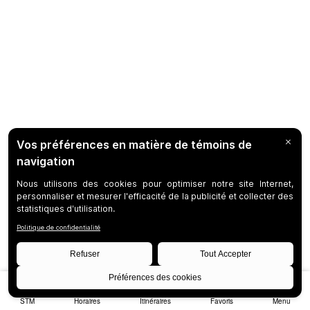
STM
Horaires
Itinéraires
Favoris
Menu