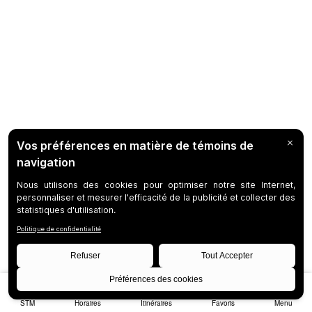
STM
Horaires
Itinéraires
Favoris
Menu