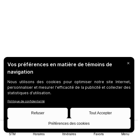
STM
Horaires
Itinéraires
Favoris
Menu