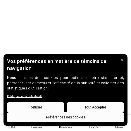
STM
Horaires
Itinéraires
Favoris
Menu