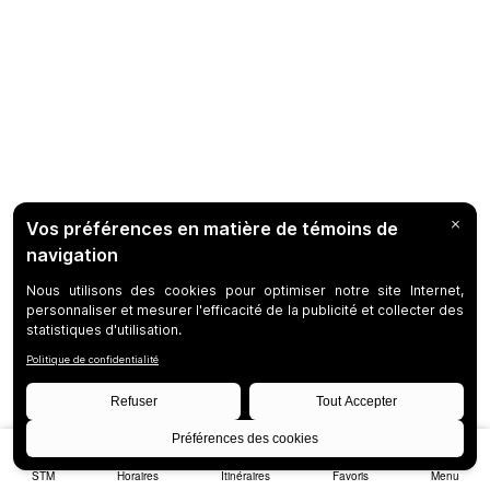
STM
Horaires
Itinéraires
Favoris
Menu