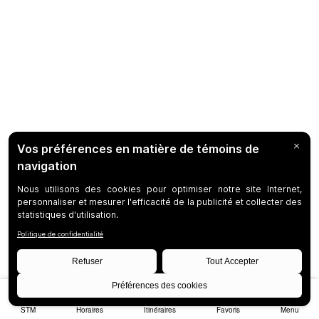
STM
Horaires
Itinéraires
Favoris
Menu