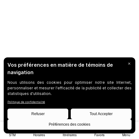
STM
Horaires
Itinéraires
Favoris
Menu