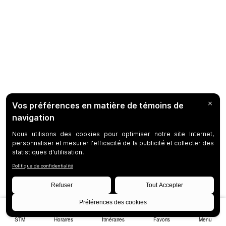
STM
Horaires
Itinéraires
Favoris
Menu