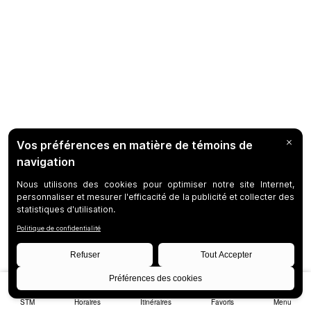
STM
Horaires
Itinéraires
Favoris
Menu