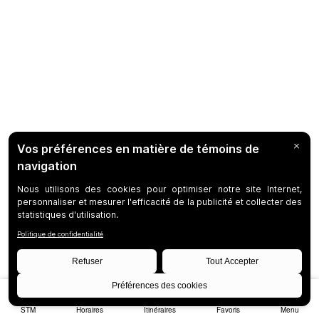
STM
Horaires
Itinéraires
Favoris
Menu