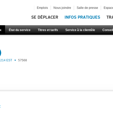
Emplois
Nous joindre
Salle de presse
Espace
SE DÉPLACER
INFOS PRATIQUES
TR
x
État du service
Titres et tarifs
Service à la clientèle
Consei
)
214 EST
57568
: