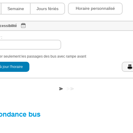
Horaire personnalisé
Semaine
Jours fériés
cessibilité
 :
her seulement les passages des bus avec rampe avant
à jour l'horaire
ondance bus