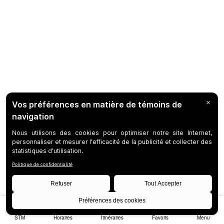
STM
Horaires
Itinéraires
Favoris
Menu