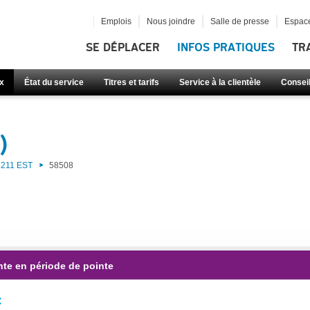
Emplois
Nous joindre
Salle de presse
Espace
SE DÉPLACER
INFOS PRATIQUES
TR
x
État du service
Titres et tarifs
Service à la clientèle
Consei
)
211 EST
58508
nte en période de pointe
: