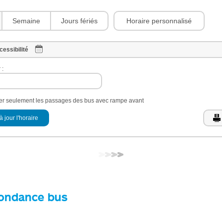
Horaire personnalisé
Semaine
Jours fériés
cessibilité
 :
her seulement les passages des bus avec rampe avant
à jour l'horaire
ondance bus