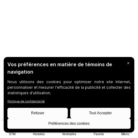
STM
Horaires
Itinéraires
Favoris
Menu