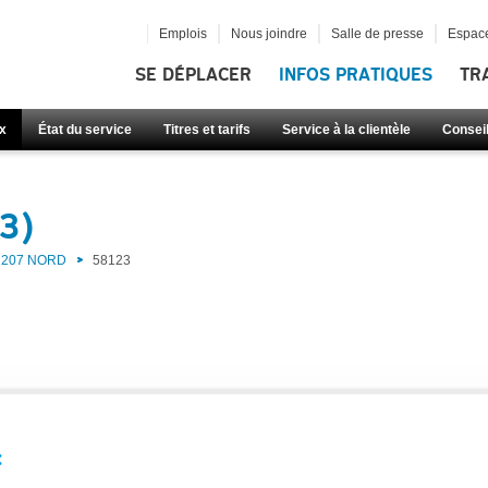
Emplois
Nous joindre
Salle de presse
Espace
SE DÉPLACER
INFOS PRATIQUES
TR
x
État du service
Titres et tarifs
Service à la clientèle
Consei
3)
207 NORD
58123
: