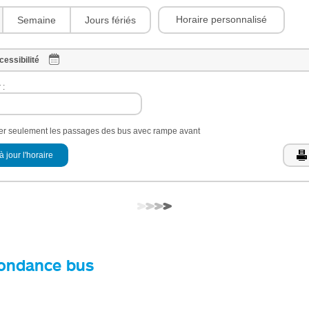
Horaire personnalisé
Semaine
Jours fériés
cessibilité
 :
her seulement les passages des bus avec rampe avant
à jour l'horaire
ondance bus