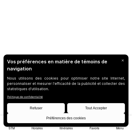
STM
Horaires
Itinéraires
Favoris
Menu