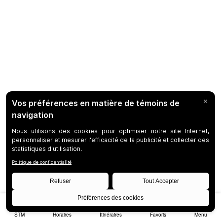
STM
Horaires
Itinéraires
Favoris
Menu